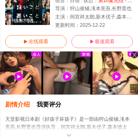
语言：
日语
状态：
第10集完结
- 免费在线观看
导演：
狩山俊辅,滝本宪吾,长野晋也
主演：
间宫祥太朗,新木优子,森本慎太郎,深川麻衣,户塚纯贵,刚力彩芽,木村昴,藤间爽子,工藤阿须加,松井玲奈
1-10全集/大结局
更新时间：
2025-12-22
在线观看
极速观看


剧情介绍
我要评分
天堂影视日本剧《好孩子坏孩子》是一部由狩山俊辅,滝本
宪吾,长野晋也导演执导，间宫祥太朗,新木优子,森本慎太
郎,深川麻衣,户塚纯贵,刚力彩芽,木村昴,藤间爽子,工藤阿须
