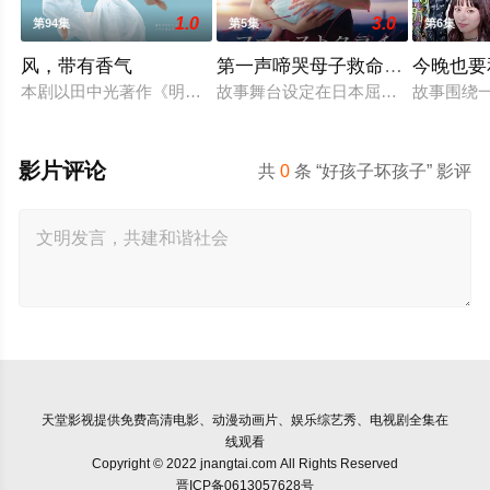
1.0
3.0
第94集
第5集
第6集
风，带有香气
第一声啼哭母子救命急救班
今晚也要
本剧以田中光著作《明治的南丁格尔 大关和物语》为原案，取
故事舞台设定在日本屈指可数的顶级豪
故事围绕
影片评论
共
0
条 “好孩子坏孩子” 影评
天堂影视
提供免费高清电影、动漫动画片、娱乐综艺秀、电视剧全集在
线观看
Copyright © 2022 jnangtai.com All Rights Reserved
晋ICP备0613057628号