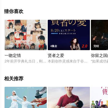
加,松井玲奈,稻叶友,森优作,水川航大,德永绘里,木津翼,玉田
志织,秋谷郁甫,田中美久,宫崎莉里沙,矢柴俊博,赤间麻里子,
猜你喜欢
野林万稔,鈴木礼彩,渡边斗翔,川野結太,湊,本屋碧美,森优理
斗,松岡夏輝,和田爱海,渡邉櫂,荒木美緒,三上野乃花等演员
精彩演绎的日本电视剧，大结局剧情已揭晓（1-10全
集），手机免费观看高清无删减完整版电视剧全集就上天
堂电影网，更多相关信息可移步至豆瓣电视剧、电视猫或
6.0
2.0
完结
4集全
完结
剧情网等平台了解。
一吻定情
贤者之爱
弥留之国
2年前开学典礼当日，刚进入圣·都南学园，高中部就读的脱线少
本剧创作灵感来自于谷崎润一郎的《
“如果成
相关推荐