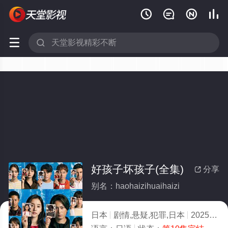






好孩子坏孩子(全集)
分享

别名：haohaizihuaihaizi
日本
剧情,悬疑,犯罪,日本
2025
5.0