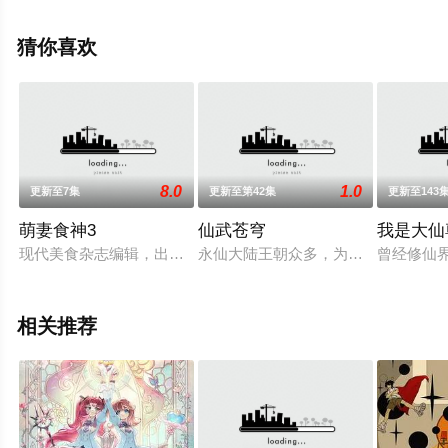
减完整版动漫全集就上天堂电影网，更多相关信息可移步
至豆瓣动漫、电视猫或剧情网等平台了解。
猜你喜欢
8.0
1.0
更新至7集
更新至第42集
更新至143
萌妻食神3
仙武苍穹
我是大仙
现代美食杂志编辑，出身厨艺世家的叶佳瑶穿越到怀宋年间，扬
永仙大陆王朝众多，为强健体魄，延
曾经修仙
相关推荐