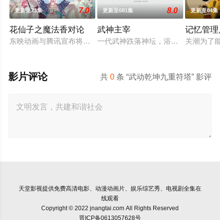
7.0
8.0
更新至23集
更新至681集
更新至04集
花仙子之魔法香对论
武神主宰
记忆管理
东映动画与腾讯宣布将联手打造『花仙子』全新动画新作将继承
一代武神跌落神坛，浴火少年冉冉而
关潮为了
影片评论
共
0
条 “武动乾坤九重符塔” 影评
天堂影视
提供免费高清电影、动漫动画片、娱乐综艺秀、电视剧全集在
线观看
Copyright © 2022 jnangtai.com All Rights Reserved
晋ICP备0613057628号