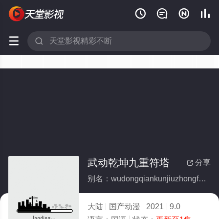






武动乾坤九重符塔
分享

别名：wudongqiankunjiuzhongfuta
大陆
国产动漫
2021
9.0