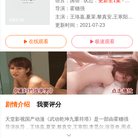
语言：
国语
状态：
更新至1集
- 免费在线观看
导演：
霍穗强
主演：
王珞嘉,夏茉,黎真安,王寒阳,李觅尔,张亚奇,周卓,昆仑
更新至1集
更新时间：
2021-07-23
在线观看
极速观看


剧情介绍
我要评分
天堂影视国产动漫《武动乾坤九重符塔》是一部由霍穗强
导演执导，王珞嘉,夏茉,黎真安,王寒阳,李觅尔,张亚奇,周卓,
昆仑等演员精彩演绎的大陆动漫，手机免费观看高清无删
