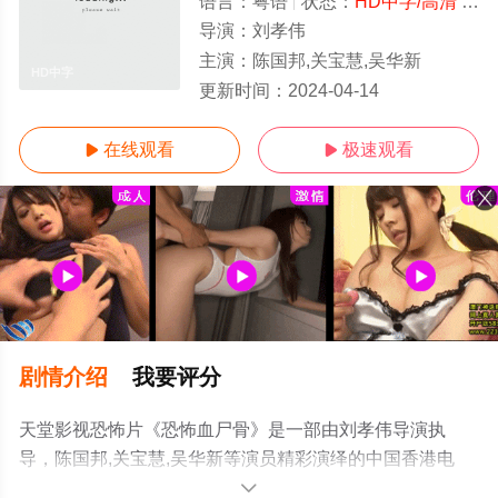
语言：
粤语
状态：
HD中字/高清
- 免费在线观看
导演：
刘孝伟
主演：
陈国邦,关宝慧,吴华新
HD中字
更新时间：
2024-04-14
在线观看
极速观看


剧情介绍
我要评分
天堂影视恐怖片《恐怖血尸骨》是一部由刘孝伟导演执
导，陈国邦,关宝慧,吴华新等演员精彩演绎的中国香港电
影，手机免费观看高清无删减完整版电影大全就上天堂电
