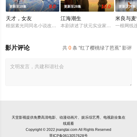
9.0
10.0
更新至18集
更新至28集
更新至17集
天才，女友
江海潮生
米良与麦
根据素光同同名小说改编。江逾白长大以后，林知夏忽然对他说：
本剧讲述了状元实业家张謇创办大生
一根网线
影片评论
共
0
条 “红了樱桃绿了芭蕉” 影评
天堂影视
提供免费高清电影、动漫动画片、娱乐综艺秀、电视剧全集在
线观看
Copyright © 2022 jnangtai.com All Rights Reserved
晋ICP备0613057628号