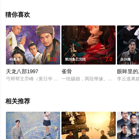
观看高清无删减完整版电视剧全集就上天堂电影网，更多
相关信息可移步至豆瓣电视剧、电视猫或剧情网等平台了
猜你喜欢
解。
3.0
7.0
45集全
第28集已完结
全24集
天龙八部1997
雀骨
眼眸里的
丐帮帮主乔峰（黄日华 饰）英雄盖世、义薄云天，与燕王后裔慕
一纸赐婚，两段孽缘。心狠手辣的铁
李云逃离
相关推荐