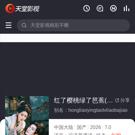






红了樱桃绿了芭蕉(全集)
分享

别名：hongliaoyingtaolvliaobajiao
中国大陆
国产
2026
7.0