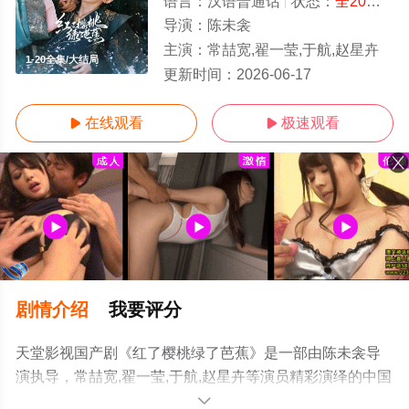
语言：
汉语普通话
状态：
全20集
- 
导演：
陈未衾
主演：
常喆宽,翟一莹,于航,赵星卉
1-20全集/大结局
更新时间：
2026-06-17
在线观看
极速观看


剧情介绍
我要评分
天堂影视国产剧《红了樱桃绿了芭蕉》是一部由陈未衾导
演执导，常喆宽,翟一莹,于航,赵星卉等演员精彩演绎的中国
大陆电视剧，大结局剧情已揭晓（1-20全集），手机免费
