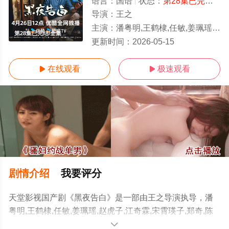
语言：
国语
状态：
第28集已完结
- 
导演：
王之
主演：
潘粤明,王鹤棣,任敏,姜珮瑶,赵虎子,江奇霖,宋霄瑛子,郑奇,陈玺旭,刘闯,周大勇
第28集已完结/全集
更新时间：
2026-05-15
在线观看
极速观看


剧情介绍
我要评分
天堂影视国产剧《黑夜告白》是一部由王之导演执导，潘
粤明,王鹤棣,任敏,姜珮瑶,赵虎子,江奇霖,宋霄瑛子,郑奇,陈
玺旭,刘闯,周大勇等演员精彩演绎的大陆电视剧，大结局剧
