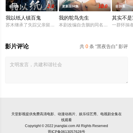
2.0
10.0
全10集
更新至04集
全16集
我以纸人镇百鬼
我的鸵鸟先生
其实不是
苏木继承了失踪父亲留下的白事馆，本想低调扎纸维生，却因一
本剧改编自含胭的同名小说，讲述了邻
一群怀揣
影片评论
共
0
条 “黑夜告白” 影评
天堂影视
提供免费高清电影、动漫动画片、娱乐综艺秀、电视剧全集在
线观看
Copyright © 2022 jnangtai.com All Rights Reserved
晋ICP备0613057628号