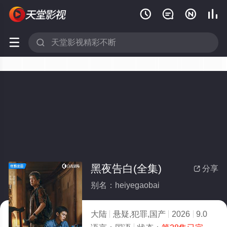






黑夜告白(全集)
分享

别名：heiyegaobai
大陆
悬疑,犯罪,国产
2026
9.0