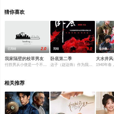
情已揭晓（第28集已完结），手机免费观看高清无删减完
整版电视剧全集就上天堂电影网，更多相关信息可移步至
猜你喜欢
豆瓣电视剧、电视猫或剧情网等平台了解。
2.0
9.0
已完结
完结
全28集
我家隔壁的校草男友
卧底第二季
大水井风
付胜男从小便是一个不折不扣的学霸，无论是在学习、运动还是
达子（赵达饰）作为我方派去华仔（
1940
相关推荐