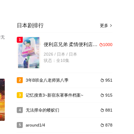
日本剧排行
更多

清无
1
便利店兄弟 柔情便利店门司港小金村门市
1000

2026 / 日本 / 日本
状态：全10集
3年B班金八老师第八季
951
2

记忆搜查3~新宿东署事件档案~
915
3

无法撑伞的蝼蚁们
881
4

0
around1/4
878
5
