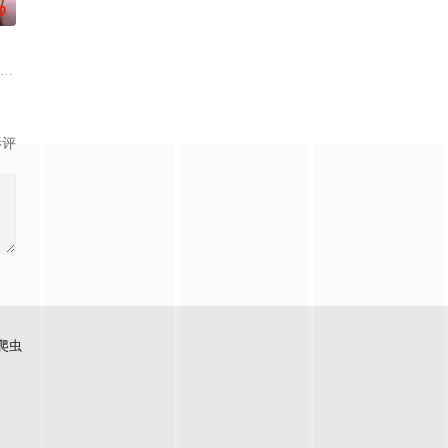
0
特异功能的神秘密友展开。女主角黑井雏田只要触碰杀手，眼前便会
夫弘树（佐野玲於 饰）及4岁女儿看似幸福，却面临着丧偶式育儿与长达5年的
务的个人事务所精明女总裁。然
影评
爬虫