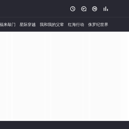




福来敲门
星际穿越
我和我的父辈
红海行动
侏罗纪世界