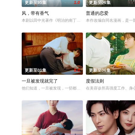
更新至95集
1.0
更新至06集
风，带有香气
普通的恋爱
本剧以田中光著作《明治的南丁格尔 大关和物语》为原案，取材
本作改编自同名漫画，是一
更新至01集
8.0
更新至06集
一旦被发现就完了
度假法则
他们知道，一旦被发现，一切都会结束。 一对高中情侣努力守护
在美容诊所高强度工作、身