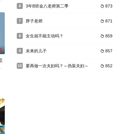
三，即田园薰，窥探被派遣的家庭的内情，就连盘踞在那里的“根深蒂固的污秽”
3年B班金八老师第二季
873
6

村一树 饰）以及继女葵（志
为作为厨师、他却不能做自己想做的料理。在纠结之中，他回想起了三
胖子老师
871
7

女生就不能主动吗？
859
8

0
未来的儿子
857
9

臣
要再做一次夫妇吗？～伪装夫妇～
852
10

们，为了拯救一名迷途少年，不辞辛苦努力查证，最终让少年道出实情
绕着一个爱上赤穂浪士的女性展开，描写了主人公充满波折的一生。
踌躇满志，但是这个国家聚集了