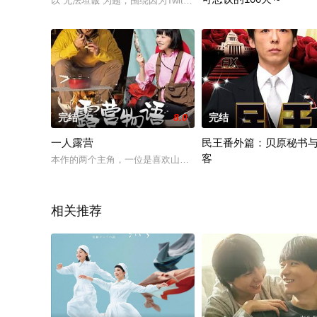
以“无法坦诚”为题，围绕因为Twitter而结识的五位年轻人的故事。Tw
效力于生活安全课的蝶子（
完结
8.0
完结
一人露营
民王番外篇：贝原秘书
客
本作的两个主角，一位是喜欢山林的年轻小伙，一位是喜欢大海
日本首相武藤泰山的首席秘
相关推荐