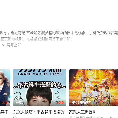
演执导，樫尾笃纪,宫崎涌等演员精彩演绎的日本电视剧，手机免费观看高
步至豆瓣电视剧、电视猫或剧情网等平台了解。
展开全部

2.0
完结
10.0
第09集完结
6.
妈妈不
东京大饭店：平古祥平摇摆的
家政夫三田园6
心