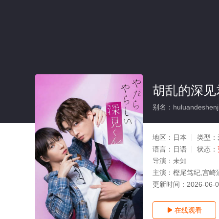
胡乱的深见
别名：huluandeshenji
地区：
日本
类型：
语言：
日语
状态：
导演：
未知
主演：
樫尾笃纪,宫崎
更新时间：
2026-06-
在线观看
