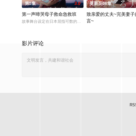
第5集
3.0
更新至06集
第一声啼哭母子救命急救班
致亲爱的丈夫~完美妻子
言~
故事舞台设定在日本屈指可数的顶级豪华医院“圣菲奥娜医院”。
聚焦于一对结婚10年、在
影片评论
RS