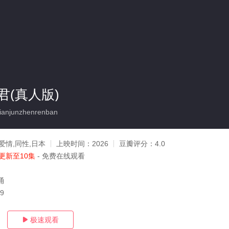
君(真人版)
anjunzhenrenban
爱情,同性,日本
上映时间：
2026
豆瓣评分：
4.0
更新至10集
- 免费在线观看
涌
09
极速观看
