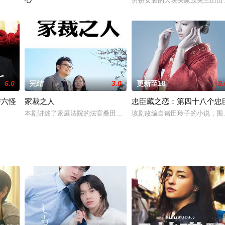
itter名为Haru（上野树里 饰）的水野月子是
男扮女装的大块头家政夫三田田
仲间由纪惠 饰）是一位开朗乐观的女警察，她和经营照相馆的丈夫上原航平（泽
平古在一流酒店的自助餐厅担任厨师长，心中却总有一些不如意，因
6.0
完结
3.0
更新至18
9.
与六怪
家裁之人
忠臣藏之恋：第四十八个忠
的妙龄少女。二人的故事交替进行，如平行线般贯穿全片。没有终点也没有
本剧讲述了家庭法院的法官桑田义雄（船越英一郎饰演）及他的同事
该剧改编自诸田玲子的小说，围
书贝原茂平（高桥一生 饰），是一个极度可靠不可或缺的重要存在。虽然武藤