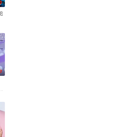
0
犯
自己幸福历程的爱情故事。一良
以及每天被他使唤来使唤去、身处底层阴角的高明（濑户饰）。即使面
熊克哉,高良健吾,池内博之,小岛健,凉,藤木直人,奥田瑛二
0
。
她来到已故祖母留下的海边别墅
崎希麻里性格开朗直率，却因与历任男友在性生活的不合而深陷情感创伤。面对