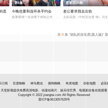
3.0
第6集
9.0
更新至05集
5.
的谎
今晚也要和连环杀手约会
老公要求我去出轨
少子化、医生短缺、地方产科接连关闭……在令和时代的当下，守护母婴
故事围绕一名游离于体制之外、孤傲冷峻的“独狼”刑警，与一位拥有
主妇花惠（中村百合香 饰）与丈
外人眼中完美无瑕的恩爱夫妻。丈夫是节目的王牌主持，妻子则是打理他演艺事
共
0
条 “胡乱的深见君(真人版)” 
S订阅
百度蜘蛛
神马爬虫
搜狗蜘蛛
奇虎地图
谷歌地图
必应
天堂影视
提供免费高清电影、动漫动画片、娱乐综艺秀、电视剧全集在线观看
Copyright © 2022 jnangtai.com All Rights Reserved
晋ICP备0613057628号