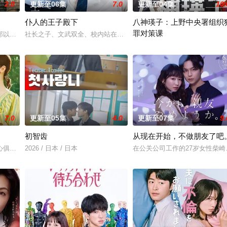
2.0
更新至06集
7.0
更新至04集
10.
仆人的王子殿下
八神瑛子：上野中央署组织
罪对策课
自日本首位专业女护士大关和与铃木雅的真实经历，描绘了她们推动护士
部以处于上下级关系的文原一良与东庆伊为中心，讲述这两个笨拙之人寻觅属于
社长之子、文武双全、校内站在金字塔顶端的五藤直也（小川饰），
2026 / 日本 / 黑木美沙,每
7.0
更新至05集
4.0
更新至07集
9.
初智齿
从现在开始，不做朋友了吧
他们的秘密恋情， 在嫉妒、误解和被发现的恐惧中艰难前行。 他们的
心俱疲的星野绿（桥本环奈 饰），因诊所突然倒闭而失业。在哥哥的建议下，
2026 / 日本 / 日本
在公关公司工作的27岁女性柴