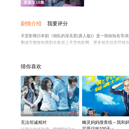
更新至10集
剧情介绍
我要评分
天堂影视日本剧《胡乱的深见君(真人版)》是一部由知名导
删减完整版电视剧全集就上天堂电影网，更多相关信息可移
猜你喜欢
完结
3.0
完结
无法坦诚相对
幽灵妈妈搜查线～我和
可思议的100天～