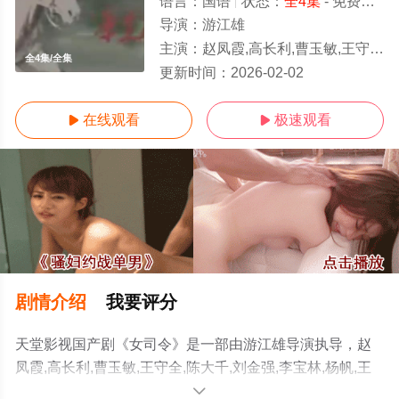
语言：
国语
状态：
全4集
- 免费在线观看
导演：
游江雄
主演：
赵凤霞,高长利,曹玉敏,王守全,陈大千,刘金强,李宝林,杨帆,王凤柱,安瑞,高爱军,徐德新,刘波
全4集/全集
更新时间：
2026-02-02
在线观看
极速观看


剧情介绍
我要评分
天堂影视国产剧《女司令》是一部由游江雄导演执导，赵
凤霞,高长利,曹玉敏,王守全,陈大千,刘金强,李宝林,杨帆,王
凤柱,安瑞,高爱军,徐德新,刘波等演员精彩演绎的大陆电视
