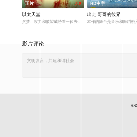
正片
7.0
HD中字
以太天堂
出走 哥哥的彼界
贪婪、权力和欲望威胁着一位去泰国旅游的美国女孩和一位在海
本作的舞台是音乐和舞蹈融
影片评论
RS