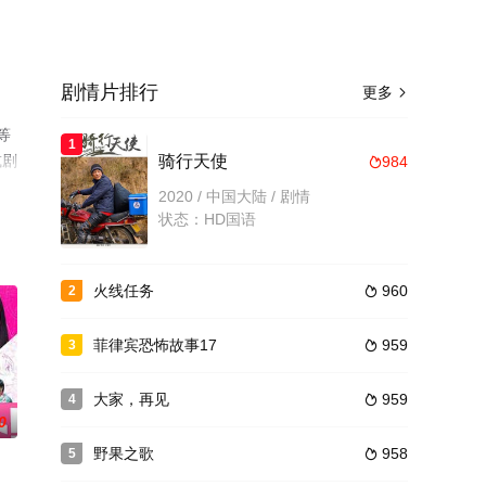
剧情片排行
更多

等
1
或剧
骑行天使
984

2020 / 中国大陆 / 剧情
状态：HD国语
火线任务
960
2

菲律宾恐怖故事17
959
3

大家，再见
959
4

0
野果之歌
958
5
