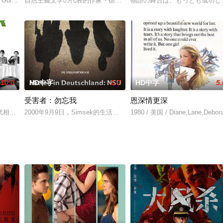
妇土屋名美（大竹しのぶ 饰），平野为其所吸引，于是尾随来到一家商
Guide Between the seemingly idylli
自然主義文学の代表的作家・徳田秋声の同名小説を水木洋子が脚色
物語の舞台は、もっとも成功し
10.0
HD中字
2.0
HD中字
5.
受害者：勿忘我
恩深情更深
年轻的小伙子中，宝辉是最好的。宝辉自幼随爷爷学少林长拳，爷爷早先是
代相傳的家族企業，如何因中國的經濟崛起而舉家面臨破產危機，並且在危機之
2000年9月9日，Simsek的生活突然发生巨变 她的父亲Enver
1980 / 美国 / Diane,Lane,Debora