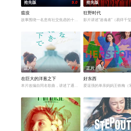
抢先版
9.0
抢先版
瘟疫
狂野时代
故事围绕一名患有社交焦虑的十二岁少年展开。在男子水球夏令
影片讲述“迷魂者”（易烊千
正片
7.0
正片
在巨大的洋葱之下
好东西
本片改编自同名歌曲，讲述了通过书信和笔记的交换，恋上连脸都
爱逞强的单亲妈妈王铁梅（宋