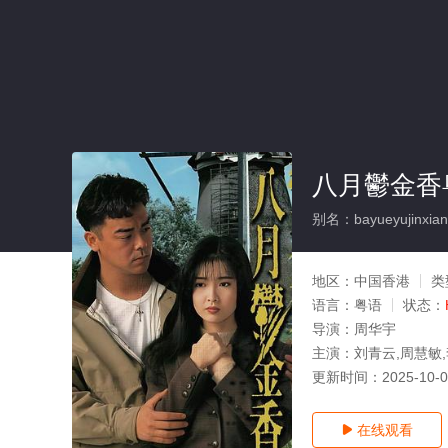
八月鬱金香
别名：bayueyujinxian
地区：
中国香港
类
语言：
粤语
状态：
导演：
周华宇
主演：
刘青云,周慧敏,
更新时间：
2025-10-
在线观看
