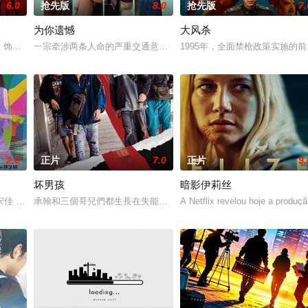
6.0
抢先版
8.0
抢先版
7.
为你遗憾
大风杀
营的残酷社交法则中挣扎求生时，他那青春期特有的不安，随着夏日推移竟
玺 饰）通过体验视觉、听觉、味觉、嗅觉、触觉五感，跨越一个世纪的故事。而“
一宗牵涉两条人命的严重交通意外，揭开了令人震惊的秘密；一对母
1995年，全面禁枪政策实施的
2.0
正片
7.0
正片
9.
坏男孩
暗影伊莉丝
不知道的对方的爱情故事。神尾饰演的是对未来没有希望的大学4年级学
佳 饰）带小孩王茉莉（曾慕梅 饰）搬到新家，结识了所谓清醒恋爱脑的邻居
承翰和三個哥兒們都生長在失能家庭，家裡沒錢、也沒有保護他們的
A Netflix revelou hoje a produç