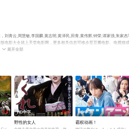
青云,周慧敏,李国麟,黄志明,黄泽民,田青,黄伟辉,钟荣,谭家强,朱家杰
整版电影大全就上天堂电影网，更多相关信息可移步至豆瓣电影、电视猫
展开全部

5.0
HD中字
10.0
HD中字
2.
野性的女人
霸权动画！