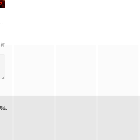
0
开始了舞蹈生涯。朱音为了支撑
在追求爱情与理想的道路上历经的艰辛。男主人公曾被迫接受性向矫正
朱达仁萌生拍一部《河南人在北京》电影的念头，在说服主编姚松、老乡韩战
影评
爬虫