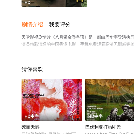
HD
剧情介绍
我要评分
天堂影视剧情片《八月鬱金香粤语》是一部由周华宇导演执导，刘
演员精彩演绎的中国香港电影，手机免费观看高清无删减完
情网等平台了解。
猜你喜欢
HD中字
3.0
HD中字
死而无憾
巴伐利亚打猎即景