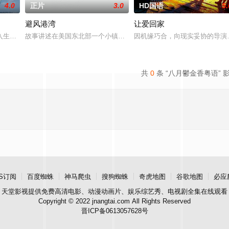
4.0
正片
3.0
HD国语
5.
避风港湾
让爱回家
上度过一生的当地男孩之间的感情。
入生活的冲绳。与母亲朱音、妹妹舞一起生活的照屋踊，憧憬舞蹈学校的丽莎，
故事讲述在美国东北部一个小镇的农场，一个怀抱音乐理想的男孩，
因机缘巧合，向现实妥协的导演
共
0
条 “八月鬱金香粤语” 
S订阅
百度蜘蛛
神马爬虫
搜狗蜘蛛
奇虎地图
谷歌地图
必应
天堂影视
提供免费高清电影、动漫动画片、娱乐综艺秀、电视剧全集在线观看
Copyright © 2022 jnangtai.com All Rights Reserved
晋ICP备0613057628号