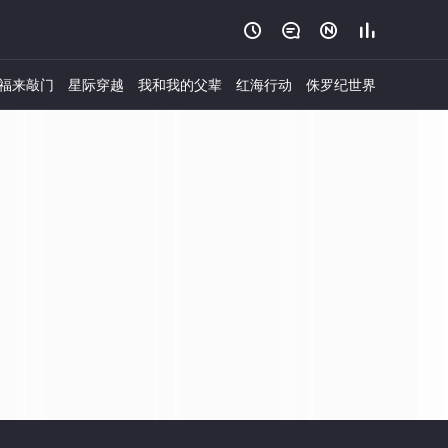




福来敲门
星际穿越
我和我的父辈
红海行动
侏罗纪世界