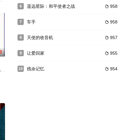
し、成瀬巳喜男が演出した作品。生まれつき気性が激しく、そのくせ
た作品の称号“覇権（ハケン）”を手にするため、日夜熾烈な闘いが繰り広げ
遥远星际：和平使者之战
958
6

车手
958
7

天使的收音机
957
8

0
让爱回家
955
9

残余记忆
954
10

中重整家庭關係。旅居柏林的台
在纽伦堡连中8枪，身受重伤不治而死。警方怀疑这是一起
h,Raffin