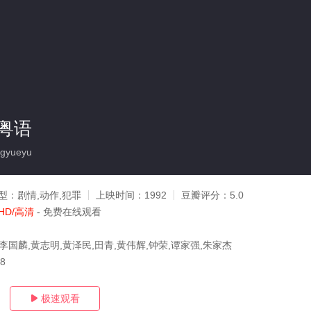
粤语
gyueyu
型：
剧情,动作,犯罪
上映时间：
1992
豆瓣评分：
5.0
HD/高清
- 免费在线观看
李国麟,黄志明,黄泽民,田青,黄伟辉,钟荣,谭家强,朱家杰
08
极速观看
