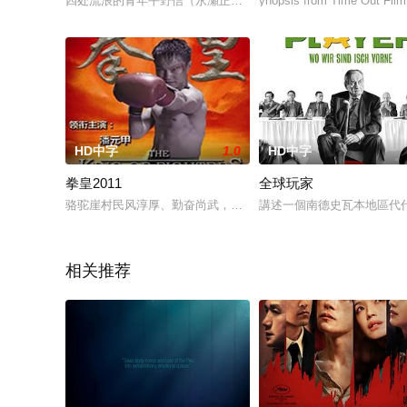
四处流浪的青年平野信（永瀬正敏 饰）在某地邂逅风韵犹存的少
ynopsis from Time Out Film 
HD中字
1.0
HD中字
拳皇2011
全球玩家
骆驼崖村民风淳厚、勤奋尚武，村里男女老少都会点拳脚功夫，
講述一個南德史瓦本地區代
相关推荐