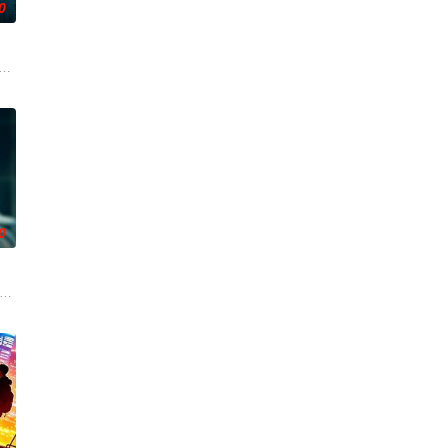
0
大她者”（舒淇 饰）则
女被迫面对家族的伤痕，探索爱的定义，并重新认识彼此。影片改编自
前一年，弃镇忙崖的平静被打破。藏匿巨额宝藏的悍匪大哥北山（辛柏青 饰）越
0
小叶（钟楚曦 饰）。两位性
大人，卻因相同的成長背景，他們聚在一起，成為了彼此的家人。平時
ão de “Uma Garota de Classe”,