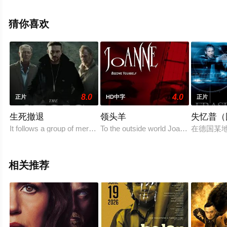
塔,Saifah?,Tanthana,Wam,Jirakit,Suwannapap等演员精彩
演绎的泰国电影，手机免费观看高清无删减完整版电影大
猜你喜欢
全就上天堂电影网，更多相关信息可移步至豆瓣电影、电
视猫或剧情网等平台了解。
8.0
4.0
正片
HD中字
正片
生死撤退
领头羊
失忆普（
It follows a group of mercenary leaders in a country retreat
To the outside world Joanne is just a b
在德国某
相关推荐