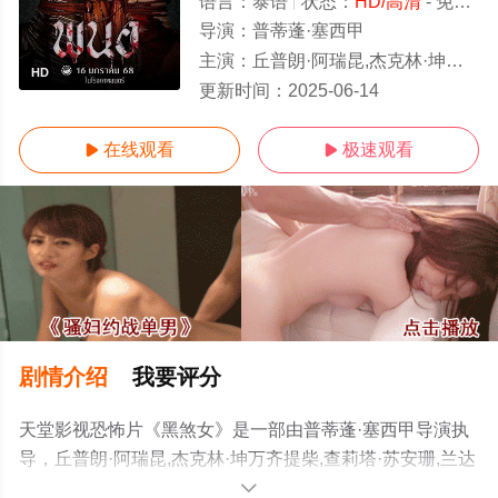
语言：
泰语
状态：
HD/高清
- 免费在线观看
导演：
普蒂蓬·塞西甲
主演：
丘普朗·阿瑞昆,杰克林·坤万齐提柴,查莉塔·苏安珊,兰达娜瓦迪·望同,纳塔瓦·萨那萨瓦帕萨特,比吉卡·
HD
更新时间：
2025-06-14
在线观看
极速观看


剧情介绍
我要评分
天堂影视恐怖片《黑煞女》是一部由普蒂蓬·塞西甲导演执
导，丘普朗·阿瑞昆,杰克林·坤万齐提柴,查莉塔·苏安珊,兰达
娜瓦迪·望同,纳塔瓦·萨那萨瓦帕萨特,比吉卡·吉塔弗
