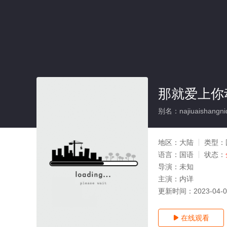
那就爱上你
别名：najiuaishangnid
地区：
大陆
类型：
语言：
国语
状态：
导演：
未知
主演：
内详
更新时间：
2023-04-
在线观看
