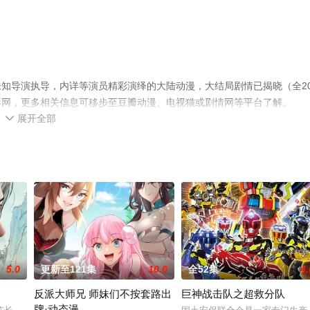
知导演执导，内详等演员精彩演绎的大陆动漫，大结局剧情已揭晓（全2
影网，更多相关信息可移步至豆瓣动漫、电视猫或剧情网等平台了解。
展开全部

5.0
更新至121集
10.0
全52集
4.
反派大师兄 师妹们不按套路出
巨神战击队之超救分队
牌·动态漫