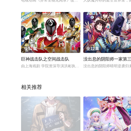
电视动画《异常生物见闻录》改编自远瞳原作的同名网络小说，于2019年3月
人妖魔共存的架空世界里，
全52集
6.0
全12集
巨神战击队之空间战击队
没出息的阴阳师一家第
由上海戏剧 学院资深导演洪彬执导、象山县人民 政府协助拍摄的
没出息的阴阳师晴明逆袭归
相关推荐