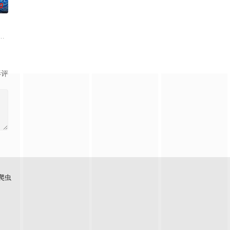
0
上觉醒。牧云初醒，就受到了学
繁星坠落的荒漠， 穿过现实的迷宫，欢迎光临“谷雨街后巷”。
入混乱。混沌从深渊崛起，黑暗如潮水般吞噬大地……缔默完成了命运的蜕变
影评
爬虫