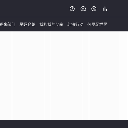




福来敲门
星际穿越
我和我的父辈
红海行动
侏罗纪世界