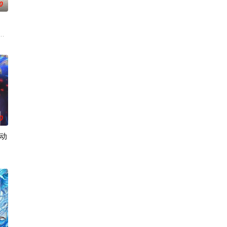
0
子的君王下一秒竟然变成嗜血凶兽……“明”失去了一切在乎的人，
恐怖演出，充满了令人脊背发凉的故事。负责演唱片尾主题曲的二人歌谣组合“
0
动
装逼我只认天下第一！
人朋友们，他们在日常琐事中脑洞大开，以充满趣味的方式应对生活琐
亿诡币重生，开局直接化身天使投资人，当其他人为了几块冥币大打出手时，