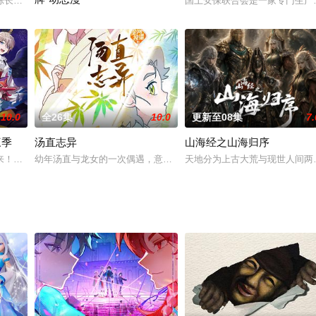
24日在“Anime Japan 2019”公布了
陈长生为了逆天改命，带着一纸婚书来到神都，与一群少年英雄伙伴并肩，与黑
国土安保联合会是一家专门生产
林萧穿越后成了青岚宗的反派大师兄！只要按照原著剧情走，当个恶
10.0
全26集
10.0
更新至08集
7.
三季
汤直志异
山海经之山海归序
系列科幻电视剧《巨 神战击队2》在松兰山取景拍摄。
来！摇身一变成为日理万机的阴阳寮会长，手下统领无数阴阳师制霸京都，呃…
幼年汤直与龙女的一次偶遇，意外开启了他的“天眼”——从此，他能
天地分为上古大荒与现世人间两