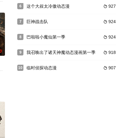
暗势力展开了殊死斗争，同时也
重工机械的大型企业，会长宋南湖及其子宋二力投入巨资发明出应用于救灾的
这个大叔太冷傲动态漫
927
6

心人的反派，便能成仙飞升！无奈之下，只能没事戏弄下四师妹，偷一
巨神战击队
924
7

巴啦啦小魔仙第一季
924
8

0
我召唤出了诸天神魔动态漫画第一季
918
9

临时侦探动态漫
907
10

…并不是，以上都是各位的错觉
看见往来人间的神仙与精怪。这双独一无二的眼睛，将他引入了一个
界，由太极壁垒相隔，域外虚无异境滋生侵蚀神魂、扰乱秩序的暗紫色暗力；