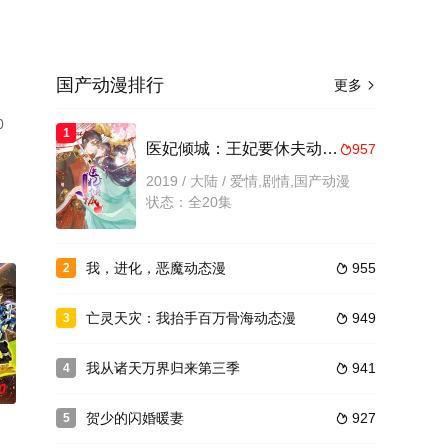
国产动漫排行
更多

0
1
医妃倾城：王妃要休夫动态漫
957

2019 / 大陆 / 爱情,剧情,国产动漫
状态：全20集
我，进化，恶魔动态漫
955
2

亡灵天灾：我抬手百万骨海动态漫
949
3

我从诸天万界归来第三季
941
4

0
贺少的闪婚暖妻
927
5
