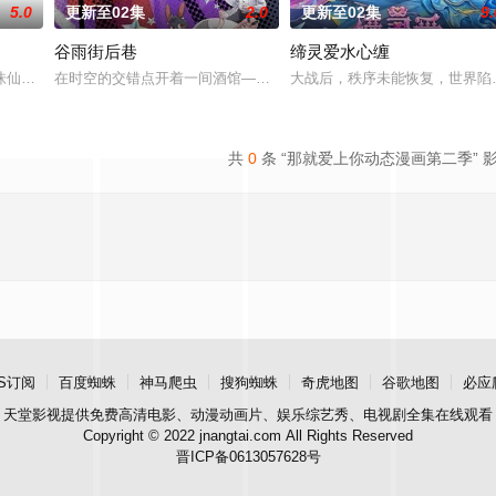
5.0
更新至02集
2.0
更新至02集
9.
谷雨街后巷
缔灵爱水心缠
徒手撕天地。星辰镇昔日天才辰天，十岁后武魂沉寂、灵海枯竭，自此沦为
诛仙图而遭人暗算，残魂沉睡万年之后，在天运大陆南云帝国有名的废物牧云身
在时空的交错点开着一间酒馆——谷雨街后巷。 无论城市的角落，还是
大战后，秩序未能恢复，世界陷
共
0
条 “那就爱上你动态漫画第二季” 
S订阅
百度蜘蛛
神马爬虫
搜狗蜘蛛
奇虎地图
谷歌地图
必应
天堂影视
提供免费高清电影、动漫动画片、娱乐综艺秀、电视剧全集在线观看
Copyright © 2022 jnangtai.com All Rights Reserved
晋ICP备0613057628号