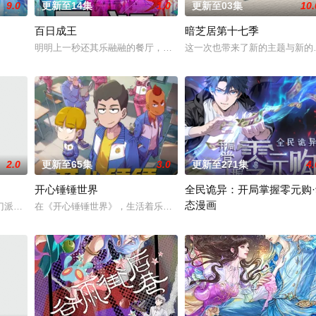
9.0
更新至14集
1.0
更新至03集
10.
百日成王
暗芝居第十七季
明明上一秒还其乐融融的餐厅，下一秒竟然血流成河……明明是爱民如
这一次也带来了新的主题与新的
2.0
更新至65集
3.0
更新至271集
4.
开心锤锤世界
全民诡异：开局掌握零元购·
态漫画
，而乔治从集万千宠爱于
门派掌门人！都市氪金人重生游戏异界，拿玩家当走狗，收世界主角做小弟，论
在《开心锤锤世界》，生活着乐观善良的少年锤锤和他性格各异的家
诡异末世降临，男主角陈木携万