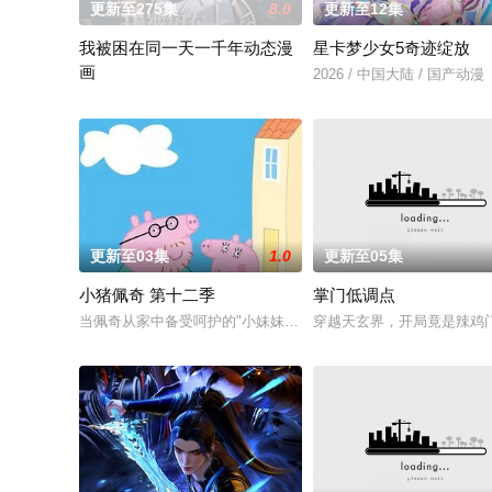
更新至275集
8.0
更新至12集
我被困在同一天一千年动态漫
星卡梦少女5奇迹绽放
画
2026 / 中国大陆 / 国产动漫
2024 / 大陆 / 国产动漫
更新至03集
1.0
更新至05集
小猪佩奇 第十二季
掌门低调点
当佩奇从家中备受呵护的"小妹妹"一跃成为肩负责任的"大姐姐"
穿越天玄界，开局竟是辣鸡