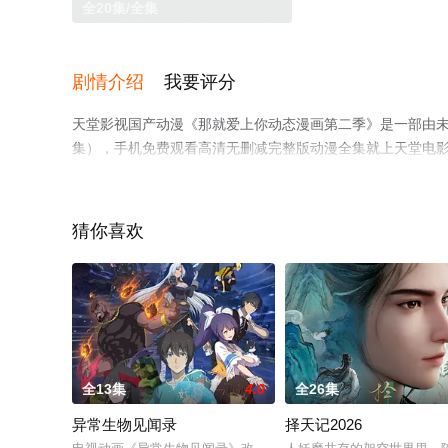
全20集/全集
剧情介绍
我要评分
天堂影视国产动漫《那就爱上你动态漫画第二季》是一部由未
集），手机免费观看高清无删减完整版动漫全集就上天堂电
猜你喜欢
全13集
4.0
全26集
异常生物见闻录
择天记2026