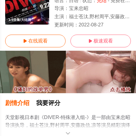
语言：
日语
状态：
完结
- 免费在线观看
导演：
宝来忠昭
主演：
福士苍汰,野村周平,安藤政信,凉
1-5全集/大结局
更新时间：
2022-08-27
在线观看
极速观看


剧情介绍
我要评分
天堂影视日本剧《DIVER-特殊潜入组-》是一部由宝来忠昭
导演执导，福士苍汰,野村周平,安藤政信,凉等演员精彩演绎
的日本电视剧，大结局剧情已揭晓（1-5全集），手机免费
