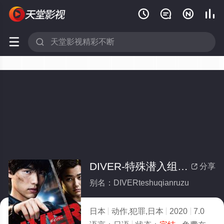






DIVER-特殊潜入组-(全集)
分享

别名：DIVERteshuqianruzu
日本
动作,犯罪,日本
2020
7.0