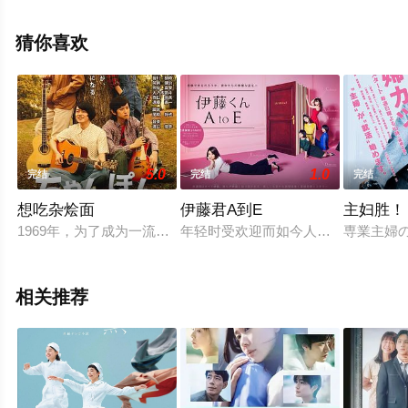
观看高清无删减完整版电视剧全集就上天堂电影网，更多
相关信息可移步至豆瓣电视剧、电视猫或剧情网等平台了
猜你喜欢
解。
5.0
1.0
完结
完结
完结
想吃杂烩面
伊藤君A到E
主妇胜！
1969年，为了成为一流的小提琴演奏家，就读高中的佐野雅志
年轻时受欢迎而如今人气平平的编剧
専業主婦
相关推荐