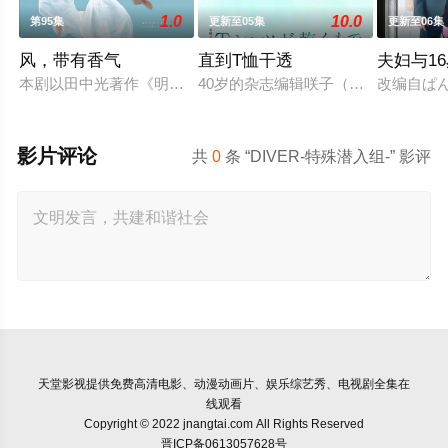
1.0
10.0
第95集
更新至05集
更新至06集
风，带有香气
直到T恤干透
夫妇与1
本剧以田中光著作《明治的南丁格尔 大关和物语》为原案，取
40岁的杂志编辑咲子（苍井优 饰）
改编自ぱ
影片评论
共
0
条 “DIVER-特殊潜入组-” 影评
天堂影视
提供免费高清电影、动漫动画片、娱乐综艺秀、电视剧全集在
线观看
Copyright © 2022 jnangtai.com All Rights Reserved
晋ICP备0613057628号